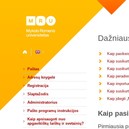
Dažniaus
Kaip pasikeis
Kaip susikurt
Kaip susikurt
Paštas
Kaip peradres
Adresų knygelė
Kaip importu
Registracija
Kaip susikurti
Slaptažodis
Kaip įdiegti
Administratorius
Pašto programų instrukcijos
Kaip pasi
Kaip apsisaugoti nuo
apgavikiškų laiškų ir svetainių?
Pirmiausia pr