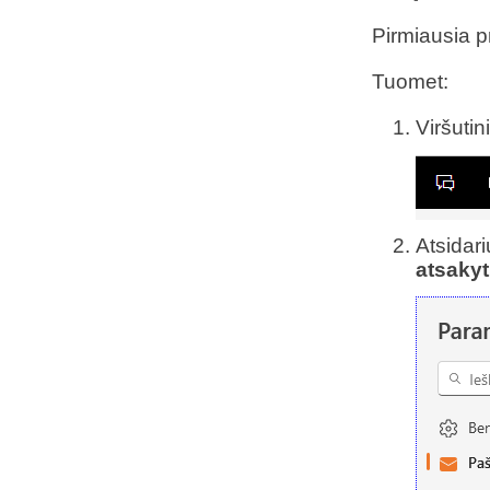
Pirmiausia pr
Tuomet:
Viršuti
Atsidar
atsakyt