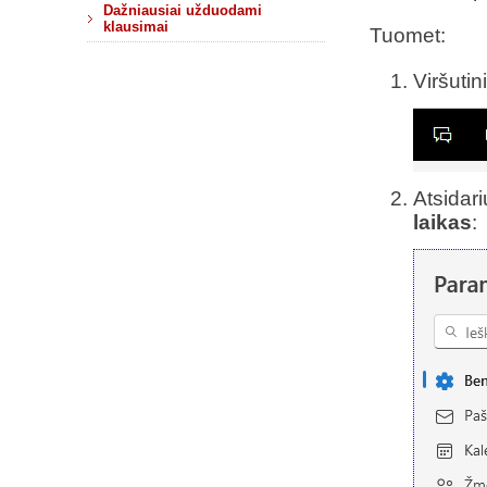
Dažniausiai užduodami
klausimai
Tuomet:
Viršuti
Atsidar
laikas
: