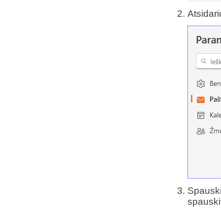
Atsidar
Spauski
spausk