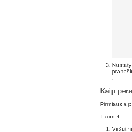
Nustaty
praneši
.
Kaip pera
Pirmiausia pr
Tuomet:
Viršuti