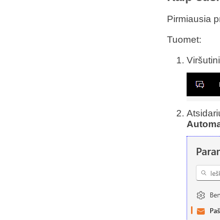
Pirmiausia pr
Tuomet:
Viršuti
Atsidar
Automa