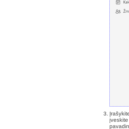
Įrašyki
įveskit
pavadi