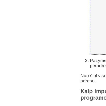
Pažymė
peradre
Nuo šiol vis
adresu.
Kaip impo
program