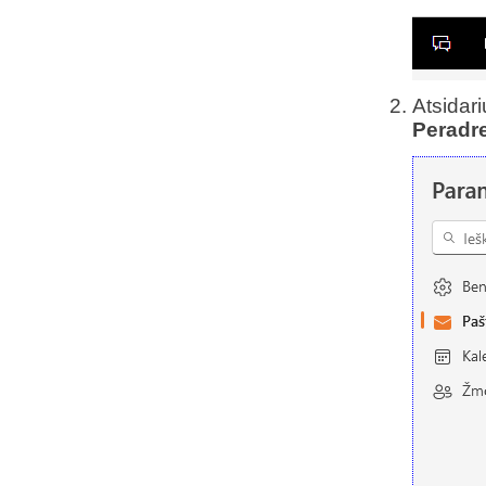
Atsidar
Peradr