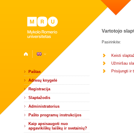
Vartotojo slap
Pasirinkite:
Keisti slapta
Užmiršau sla
Prisijungti i
Paštas
Adresų knygelė
Registracija
Slaptažodis
Administratorius
Pašto programų instrukcijos
Kaip apsisaugoti nuo
apgavikiškų laiškų ir svetainių?